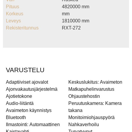
Pituus
4820000 mm
Korkeus
mm
Leveys
1810000 mm
Rekisteritunnus
RXT-272
VARUSTELU
Adaptiiviset ajovalot
Keskuslukitus: Avaimeton
Ajonvakautusjärjestelmä
Matkapuhelinvarustus
Ajotietokone
Ohjaustehostin
Audio-liitäntä
Peruutuskamera: Kamera
Avaimeton käynnistys
takana
Bluetooth
Monitoimiohjauspyörä
Ilmastointi: Automaattinen
Nahkaverhoilu
Kaistavahti
Turvatyynyt