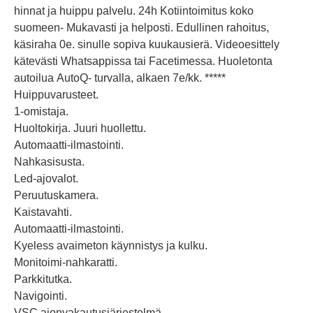
hinnat ja huippu palvelu. 24h Kotiintoimitus koko
suomeen- Mukavasti ja helposti. Edullinen rahoitus,
käsiraha 0e. sinulle sopiva kuukausierä. Videoesittely
kätevästi Whatsappissa tai Facetimessa. Huoletonta
autoilua AutoQ- turvalla, alkaen 7e/kk. *****
Huippuvarusteet.
1-omistaja.
Huoltokirja. Juuri huollettu.
Automaatti-ilmastointi.
Nahkasisusta.
Led-ajovalot.
Peruutuskamera.
Kaistavahti.
Automaatti-ilmastointi.
Kyeless avaimeton käynnistys ja kulku.
Monitoimi-nahkaratti.
Parkkitutka.
Navigointi.
VSC ajonvakautusjärjestelmä.