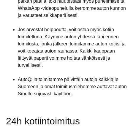
paikan päällä, toki halutessasi myös puhelimitse tai
WhatsApp -videopuhelulla kerromme auton kunnon
ja varusteet seikkaperäisesti.
Jos arvostat helppoutta, voit ostaa myös kotiin
toimitettuna. Käymme auton yhdessä läpi ennen
toimitusta, jonka jälkeen toimitamme auton kotiisi ja
voit koeajaa auton rauhassa. Kaikki kauppaan
liittyvät paperit voimme hoitaa sähköisesti ja
turvallisesti.
AutoQ:lla toimitamme päivittäin autoja kaikkialle
Suomeen ja omat toimitusmiehemme auttavat auton
Sinulle sujuvasti käyttöön.
24h kotiintoimitus