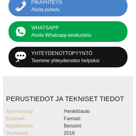
PIKAYHTEYS
Aloita puhelu
WHATSAPP
Aloita Whatsapp-keskustelu
YHTEYDENOTTOPYYNTÖ
Teemme yhteydenoton helpoksi
PERUSTIEDOT JA TEKNISET TIEDOT
Ajoneuvolaji
Henkilöauto
Korimalli
Farmari
Käyttövoima
Bensiini
Vuosimalli
2019