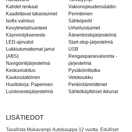
Kahdet renkaat
Vakionopeudensäädin:
Kaadettavat takaistuimet
Perinteinen
Isofix-valmius
Sähköpeilit
Kevytmetallivanteet
Urheiluistuimet
Käynnistyksenesto
Äänentoistojärjestelmä
LED-ajovalot
Start-stop-järjestelmä
Lukkiutumattomat jarrut
USB
(ABS)
Rengaspainevalvonta -
Navigointijärjestelmä
järjestelmä
Keskuslukitus:
Pysäköintitutka
Kaukosäätöinen
Vetokoukku
Huoltokirja: Paperinen
Penkinlämmittimet
Luistonestojärjestelmä
Sähkökäyttöiset ikkunat
LISÄTIEDOT
Tavallista Mukavampi Autokauppa 12 vuotta. Edulliset