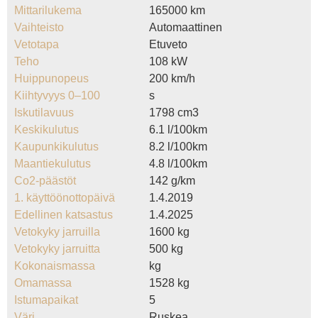
Mittarilukema
165000 km
Vaihteisto
Automaattinen
Vetotapa
Etuveto
Teho
108 kW
Huippunopeus
200 km/h
Kiihtyvyys 0–100
s
Iskutilavuus
1798 cm3
Keskikulutus
6.1 l/100km
Kaupunkikulutus
8.2 l/100km
Maantiekulutus
4.8 l/100km
Co2-päästöt
142 g/km
1. käyttöönottopäivä
1.4.2019
Edellinen katsastus
1.4.2025
Vetokyky jarruilla
1600 kg
Vetokyky jarruitta
500 kg
Kokonaismassa
kg
Omamassa
1528 kg
Istumapaikat
5
Väri
Ruskea